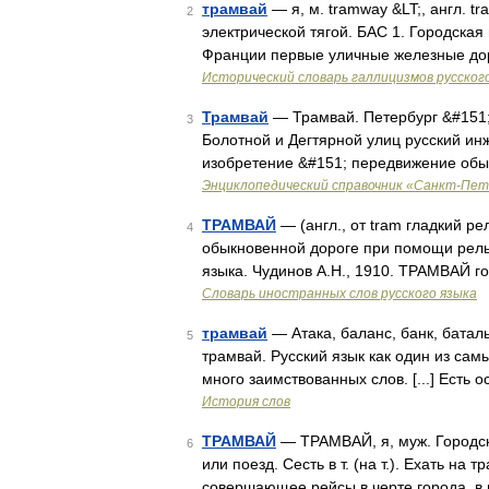
трамвай
— я, м. tramway &LT;, англ. t
2
электрической тягой. БАС 1. Городска
Франции первые уличные железные дор
Исторический словарь галлицизмов русског
Трамвай
— Трамвай. Петербург &#151; 
3
Болотной и Дегтярной улиц русский ин
изобретение &#151; передвижение обы
Энциклопедический справочник «Санкт-Пет
ТРАМВАЙ
— (англ., от tram гладкий ре
4
обыкновенной дороге при помощи рельс
языка. Чудинов А.Н., 1910. ТРАМВАЙ г
Словарь иностранных слов русского языка
трамвай
— Атака, баланс, банк, баталь
5
трамвай. Русский язык как один из са
много заимствованных слов. [...] Есть
История слов
ТРАМВАЙ
— ТРАМВАЙ, я, муж. Городск
6
или поезд. Сесть в т. (на т.). Ехать на
совершающее рейсы в черте города, в 