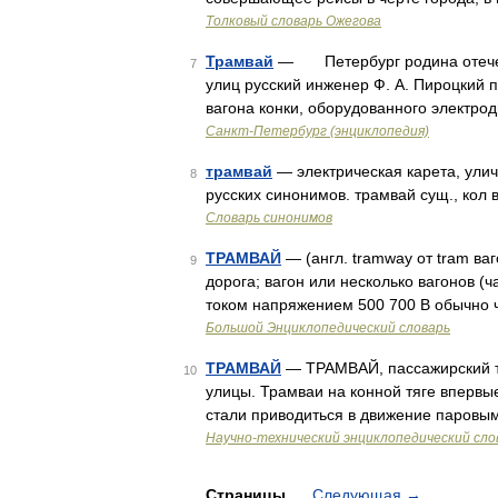
Толковый словарь Ожегова
Трамвай
— Петербург родина отечеств
7
улиц русский инженер Ф. А. Пироцкий
вагона конки, оборудованного электр
Санкт-Петербург (энциклопедия)
трамвай
— электрическая карета, улич
8
русских синонимов. трамвай сущ., кол в
Словарь синонимов
ТРАМВАЙ
— (англ. tramway от tram ва
9
дорога; вагон или несколько вагонов 
током напряжением 500 700 В обычно 
Большой Энциклопедический словарь
ТРАМВАЙ
— ТРАМВАЙ, пассажирский т
10
улицы. Трамваи на конной тяге впервые
стали приводиться в движение паровы
Научно-технический энциклопедический сло
Страницы
Следующая
→