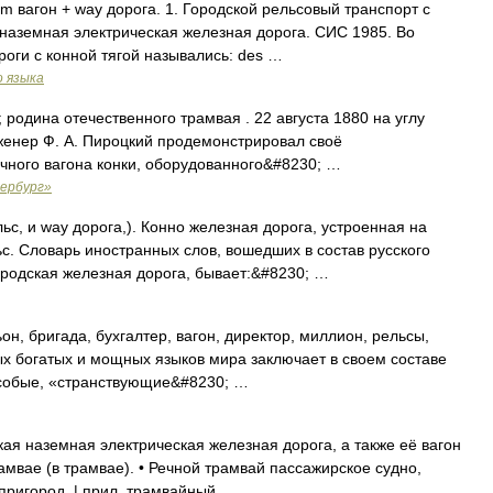
ram вагон + way дорога. 1. Городской рельсовый транспорт с
я наземная электрическая железная дорога. СИС 1985. Во
оги с конной тягой назывались: des …
о языка
родина отечественного трамвая . 22 августа 1880 на углу
женер Ф. А. Пироцкий продемонстрировал своё
чного вагона конки, оборудованного&#8230; …
ербург»
льс, и way дорога,). Конно железная дорога, устроенная на
. Словарь иностранных слов, вошедших в состав русского
ородская железная дорога, бывает:&#8230; …
он, бригада, бухгалтер, вагон, директор, миллион, рельсы,
мых богатых и мощных языков мира заключает в своем составе
 особые, «странствующие&#8230; …
ая наземная электрическая железная дорога, а также её вагон
 трамвае (в трамвае). • Речной трамвай пассажирское судно,
пригород. | прил. трамвайный …