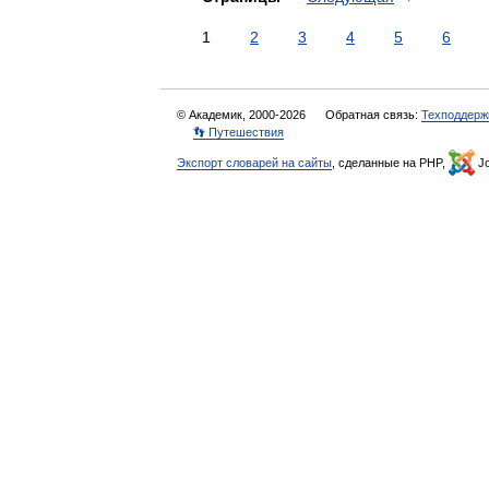
1
2
3
4
5
6
© Академик, 2000-2026
Обратная связь:
Техподдерж
👣 Путешествия
Экспорт словарей на сайты
, сделанные на PHP,
Jo