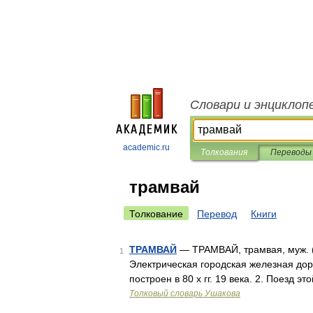
Словари и энциклоп
academic.ru
Толкования
Переводы
трамвай
Толкование
Перевод
Книги
ТРАМВАЙ
— ТРАМВАЙ, трамвая, муж. (ан
1
Электрическая городская железная дор
построен в 80 х гг. 19 века. 2. Поезд э
Толковый словарь Ушакова