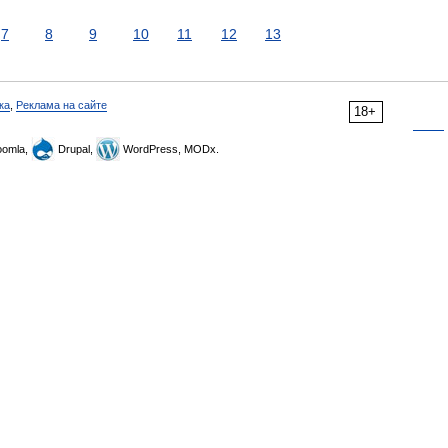
7
8
9
10
11
12
13
ка
,
Реклама на сайте
18+
omla,
Drupal,
WordPress, MODx.