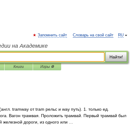
Запомнить сайт
Словарь на свой сайт
RU
едии на Академике
Найти!
Книги
Игры ⚽
гл. tramway от tram рельс и way путь). 1. только ед.
ога. Вагон трамвая. Проложить трамвай. Первый трамвай был
той железной дороги, из одного или …