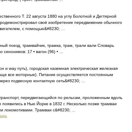
енного Т. 22 августа 1880 на углу Болотной и Дегтярной
 продемонстрировал своё изобретение передвижение обычного
одвигателем, с помощью&#8230; …
ный поезд, трамвайчик, трамка, трам, трали вали Словарь
о синонимов: 17 • вагон (96) • …
гон и way путь), городская наземная электрическая железная
(чаще все моторные). Питание осуществляется постоянным
через подвесную контактную сеть&#8230; …
ранспорт, передвигающийся по рельсам, проложенным вдоль
 появились в Нью Йорке в 1832 г. Несколько позже трамваи
ми локомотивами. Трамваи с&#8230; …
варь